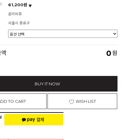
가
61,200원
온리비쥬
서울시 종로구
0
금액
원
BUY IT NOW
ADD TO CART
WISH LIST