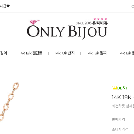
 지급♥
H
 목걸이
14k 18k 팬던트
14k 18k 반지
14k 18k 팔찌
14k 18k
14K 18
회전하듯 섬세
판매가격
소비자가격