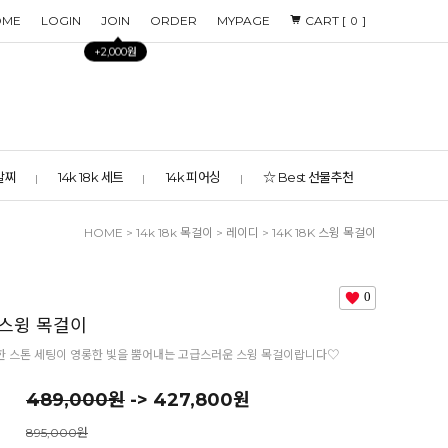
OME
LOGIN
JOIN
ORDER
MYPAGE
CART [
]
0
+2,000원
 발찌
14k 18k 세트
14k 피어싱
☆ Best 선물추천
HOME
>
14k 18k 목걸이
>
레이디
> 14K 18K 스윙 목걸이
0
K 스윙 목걸이
한 스톤 세팅이 영롱한 빛을 뿜어내는 고급스러운 스윙 목걸이랍니다♡
489,000원
-> 427,800원
895,000원