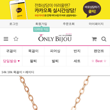
로그인
회원가입
주문조회
마이페이지
3,000원 적립
귀걸이
목걸이
피어싱
반지
팬던트
당일발송 ♥
팔찌
발찌
세트
☆ Best ☆
14k 18k 목걸이
>
레이디