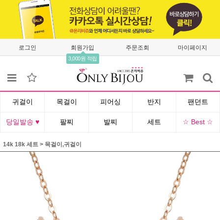
로그인
회원가입
주문조회
마이페이지
3,000원 적립
귀걸이
목걸이
피어싱
반지
팬던트
당일발송 ♥
팔찌
발찌
세트
☆ Best ☆
14k 18k 세트
>
목걸이,귀걸이