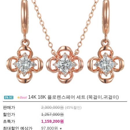
14K 18K 플로렌스페어 세트 (목걸이,귀걸이)
판매가
2,300,000원
(
45
%할인)
할인가
1,257,000원
초특가
1,159,200
원
최대할인 예상가
97,800원