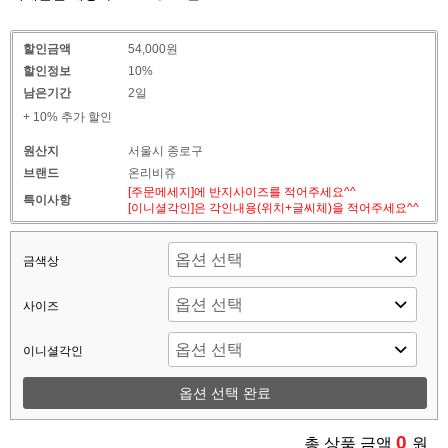
할인금액
54,000원
할인정보
10%
남은기간
2일
+ 10% 추가 할인
원산지
서울시 종로구
브랜드
온리비쥬
[주문메세지]에 반지사이즈를 적어주세요^^
특이사항
[이니셜각인]은 각인내용(위치+글씨체)을 적어주세요^^
금색상
사이즈
이니셜각인
옵션 선택 완료
0
총 상품 금액
원