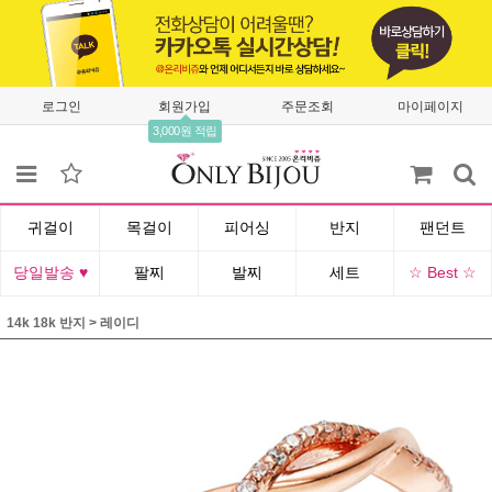
로그인
회원가입
주문조회
마이페이지
3,000원 적립
귀걸이
목걸이
피어싱
반지
팬던트
당일발송 ♥
팔찌
발찌
세트
☆ Best ☆
14k 18k 반지
>
레이디