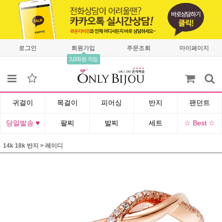
로그인
회원가입
주문조회
마이페이지
3,000원 적립
귀걸이
목걸이
피어싱
반지
팬던트
당일발송 ♥
팔찌
발찌
세트
☆ Best ☆
14k 18k 반지
>
레이디