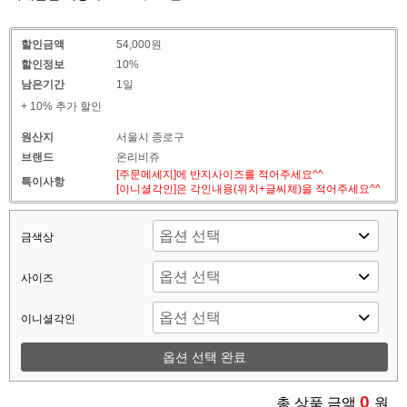
할인금액
54,000원
할인정보
10%
남은기간
1일
+ 10% 추가 할인
원산지
서울시 종로구
브랜드
온리비쥬
[주문메세지]에 반지사이즈를 적어주세요^^
특이사항
[이니셜각인]은 각인내용(위치+글씨체)을 적어주세요^^
금색상
사이즈
이니셜각인
옵션 선택 완료
0
총 상품 금액
원