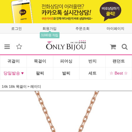
로그인
회원가입
주문조회
마이페이지
3,000원 적립
귀걸이
목걸이
피어싱
반지
팬던트
당일발송 ♥
팔찌
발찌
세트
☆ Best ☆
14k 18k 목걸이
>
레이디