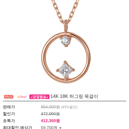
14K 18K 허그링 목걸이
판매가
864,000원
(
45
%할인)
할인가
472,000원
초특가
412,300
원
최대할인 예상가
59,700원