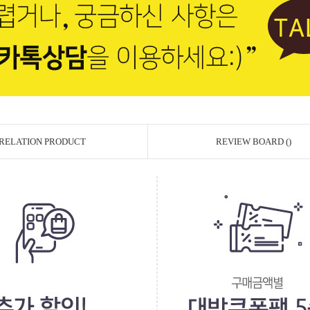
RELATION PRODUCT
REVIEW BOARD ()
페이코 ID로 