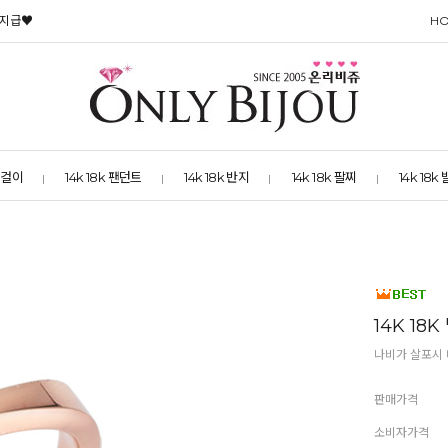
 지급♥
H
 목걸이
14k 18k 팬던트
14k 18k 반지
14k 18k 팔찌
14k 18k
14K 18
나비가 살포시
판매가격
소비자가격