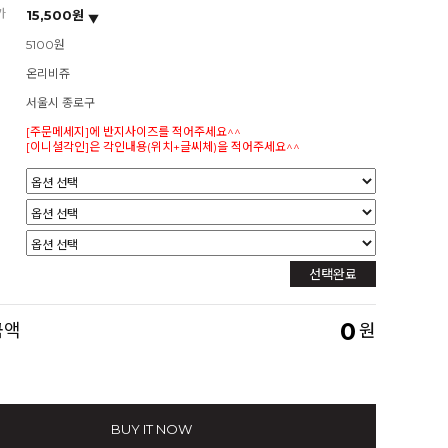
가
15,500원
5100원
온리비쥬
서울시 종로구
[주문메세지]에 반지사이즈를 적어주세요^^
[이니셜각인]은 각인내용(위치+글씨체)을 적어주세요^^
선택완료
0
금액
원
BUY IT NOW