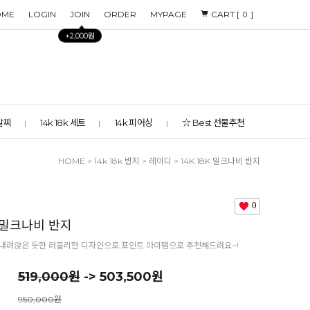
OME
LOGIN
JOIN
ORDER
MYPAGE
CART [
]
0
+2,000원
 발찌
14k 18k 세트
14k 피어싱
☆ Best 선물추천
HOME
>
14k 18k 반지
>
레이디
> 14K 18K 밀크나비 반지
0
K 밀크나비 반지
 내려앉은 듯한 러블리한 디자인으로 포인트 아이템으로 추천해드려요~!
519,000원
-> 503,500원
950,000원