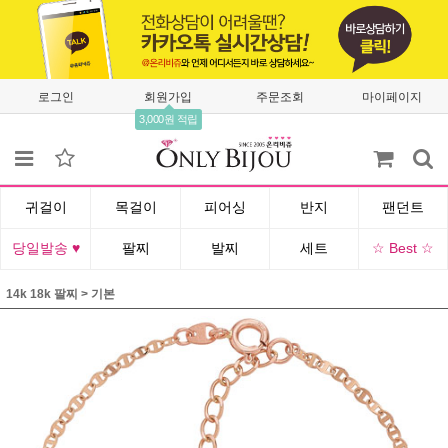
로그인
회원가입
주문조회
마이페이지
3,000원 적립
귀걸이
목걸이
피어싱
반지
팬던트
당일발송 ♥
팔찌
발찌
세트
☆ Best ☆
14k 18k 팔찌
>
기본