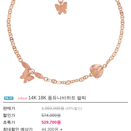
14K 18K 퐁듀나비하트 팔찌
판매가
1,050,000원
(
45
%할인)
할인가
574,000원
초특가
529,700
원
최대할인 예상가
44,300원