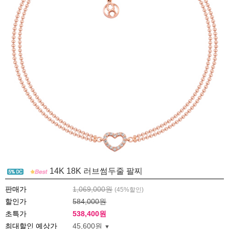
14K 18K 러브썸두줄 팔찌
판매가
1,069,000원
(
45
%할인)
할인가
584,000원
초특가
538,400
원
최대할인 예상가
45,600원