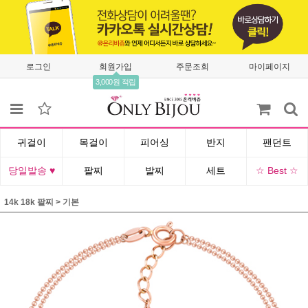
로그인
회원가입
주문조회
마이페이지
3,000원 적립
귀걸이
목걸이
피어싱
반지
팬던트
당일발송 ♥
팔찌
발찌
세트
☆ Best ☆
14k 18k 팔찌
>
기본