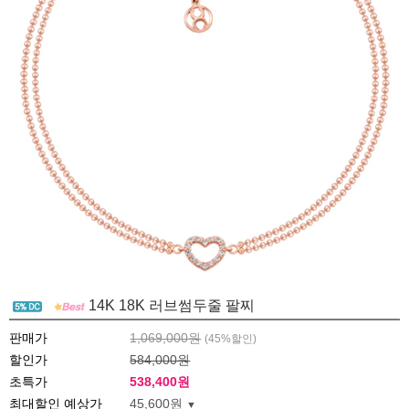
14K 18K 러브썸두줄 팔찌
판매가
1,069,000원
(
45
%할인)
할인가
584,000원
초특가
538,400
원
최대할인 예상가
45,600원