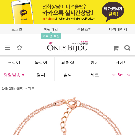
로그인
회원가입
주문조회
마이페이지
3,000원 적립
귀걸이
목걸이
피어싱
반지
팬던트
당일발송 ♥
팔찌
발찌
세트
☆ Best ☆
14k 18k 팔찌
>
기본