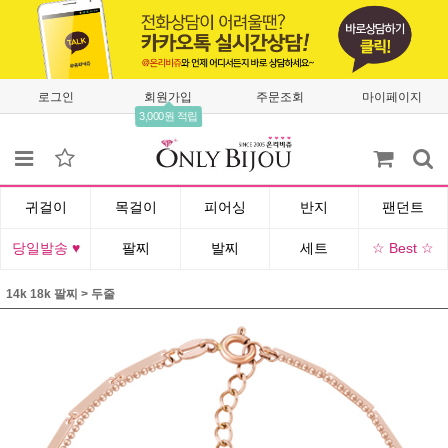
로그인
회원가입
주문조회
마이페이지
3,000원 적립
귀걸이
목걸이
피어싱
반지
팬던트
당일발송 ♥
팔찌
발찌
세트
☆ Best ☆
14k 18k 팔찌
>
두줄