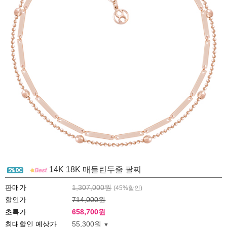
14K 18K 매들린두줄 팔찌
판매가
1,307,000원
(
45
%할인)
할인가
714,000원
초특가
658,700
원
최대할인 예상가
55,300원