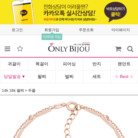
로그인
회원가입
주문조회
마이페이지
3,000원 적립
귀걸이
목걸이
피어싱
반지
팬던트
당일발송 ♥
팔찌
발찌
세트
☆ Best ☆
14k 18k 팔찌
>
두줄