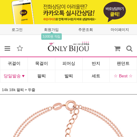
로그인
회원가입
주문조회
마이페이지
3,000원 적립
귀걸이
목걸이
피어싱
반지
팬던트
당일발송 ♥
팔찌
발찌
세트
☆ Best ☆
14k 18k 팔찌
>
두줄