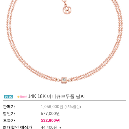
14K 18K 미니큐브두줄 팔찌
판매가
1,056,000원
(
45
%할인)
할인가
577,000원
초특가
532,600
원
최대할인 예상가
44,400원