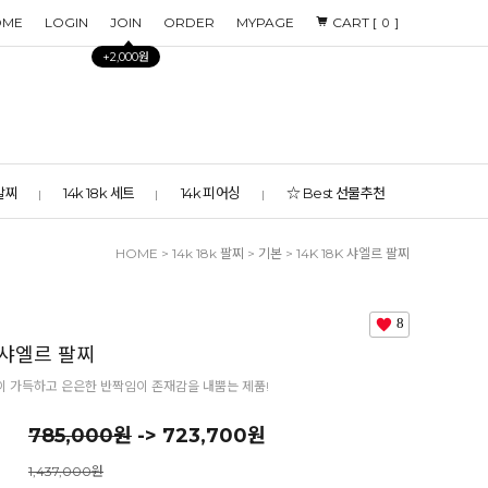
OME
LOGIN
JOIN
ORDER
MYPAGE
CART [
]
0
+2,000원
 발찌
14k 18k 세트
14k 피어싱
☆ Best 선물추천
HOME
>
14k 18k 팔찌
>
기본
> 14K 18K 샤엘르 팔찌
8
K 샤엘르 팔찌
 가득하고 은은한 반짝임이 존재감을 내뿜는 제품!
785,000원
-> 723,700원
1,437,000원