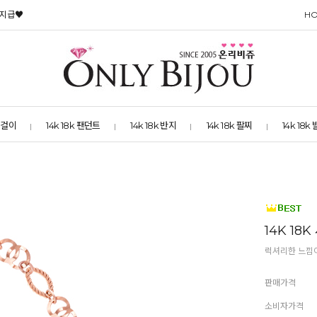
 지급♥
H
 목걸이
14k 18k 팬던트
14k 18k 반지
14k 18k 팔찌
14k 18k
14K 18
럭셔리한 느낌이
판매가격
소비자가격