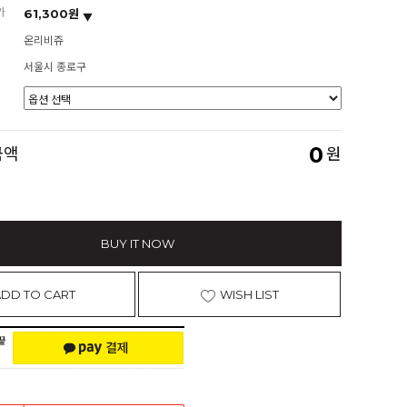
가
61,300원
온리비쥬
서울시 종로구
0
금액
원
BUY IT NOW
ADD TO CART
WISH LIST