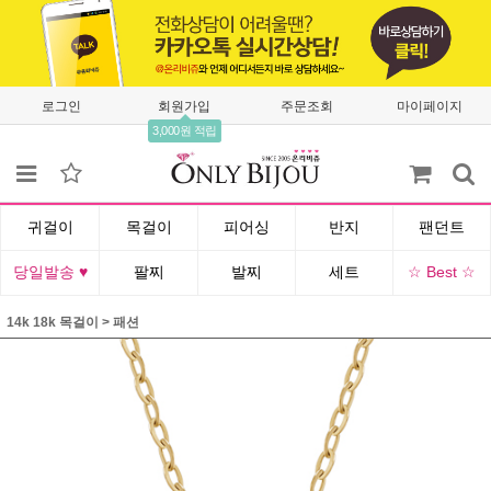
로그인
회원가입
주문조회
마이페이지
3,000원 적립
귀걸이
목걸이
피어싱
반지
팬던트
당일발송 ♥
팔찌
발찌
세트
☆ Best ☆
14k 18k 목걸이
>
패션