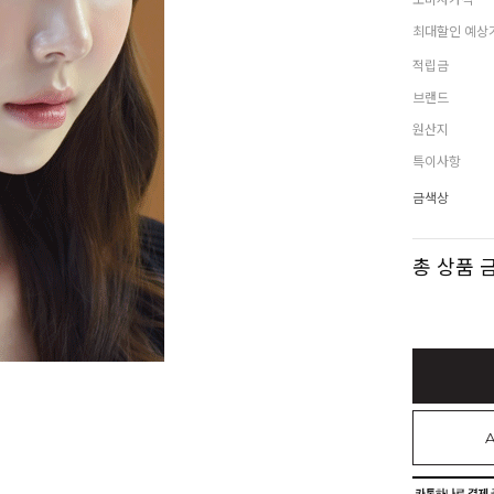
최대할인 예상
적립금
브랜드
원산지
특이사항
금색상
총 상품 