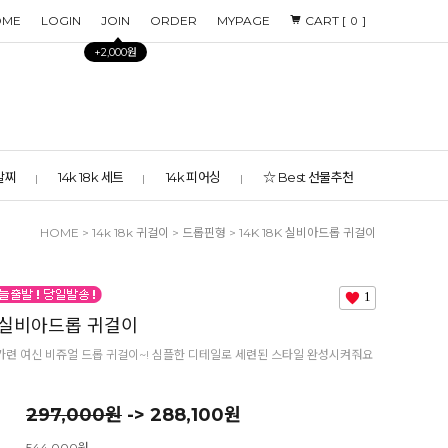
OME
LOGIN
JOIN
ORDER
MYPAGE
CART [
]
0
+2,000원
 발찌
14k 18k 세트
14k 피어싱
☆ Best 선물추천
HOME
>
14k 18k 귀걸이
>
드롭핀형
> 14K 18K 실비아드롭 귀걸이
1
8K 실비아드롭 귀걸이
련 여신 비쥬얼 드롭 귀걸이~! 심플한 디테일로 세련된 스타일 완성시켜줘요
297,000원
-> 288,100원
544,000원