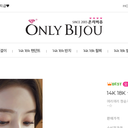
 지급♥
H
 목걸이
14k 18k 팬던트
14k 18k 반지
14k 18k 팔찌
14k 18k
14K 1
여리여리 청순가
~☆
판매가격
소비자가격