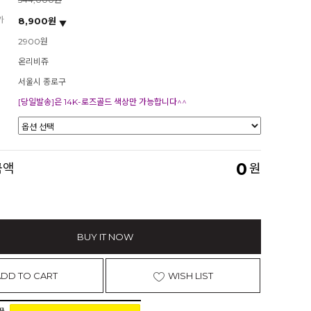
가
8,900원
2900원
온리비쥬
서울시 종로구
[당일발송]은 14K-로즈골드 색상만 가능합니다^^
0
금액
원
BUY IT NOW
ADD TO CART
WISH LIST