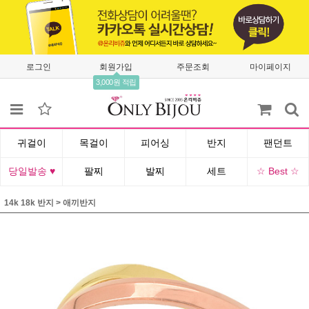
로그인
회원가입
주문조회
마이페이지
3,000원 적립
귀걸이
목걸이
피어싱
반지
팬던트
당일발송 ♥
팔찌
발찌
세트
☆ Best ☆
14k 18k 반지
>
애끼반지