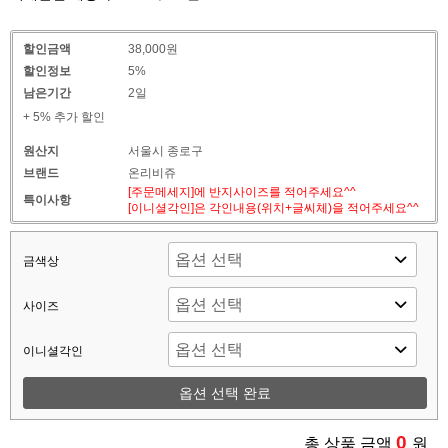
할인금액
38,000원
할인정보
5%
남은기간
2일
+ 5% 추가 할인
원산지
서울시 종로구
브랜드
온리비쥬
[주문메세지]에 반지사이즈를 적어주세요^^
특이사항
[이니셜각인]은 각인내용(위치+글씨체)을 적어주세요^^
금색상
사이즈
이니셜각인
옵션 선택 완료
0
총 상품 금액
원