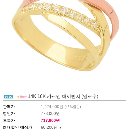
14K 18K 카르멘 애끼반지 (옐로우)
판매가
1,424,000원
(
45
%할인)
할인가
778,000원
초특가
717,800
원
최대할인 예상가
60,200원