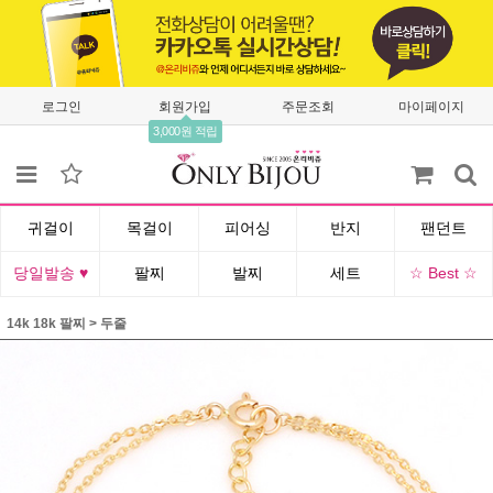
로그인
회원가입
주문조회
마이페이지
3,000원 적립
귀걸이
목걸이
피어싱
반지
팬던트
당일발송 ♥
팔찌
발찌
세트
☆ Best ☆
14k 18k 팔찌
>
두줄