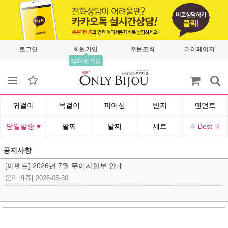
로그인
회원가입
주문조회
마이페이지
3,000원 적립
귀걸이
목걸이
피어싱
반지
팬던트
당일발송 ♥
팔찌
발찌
세트
☆ Best ☆
공지사항
[이벤트] 2026년 7월 무이자할부 안내
온리비쥬
|
2026-06-30