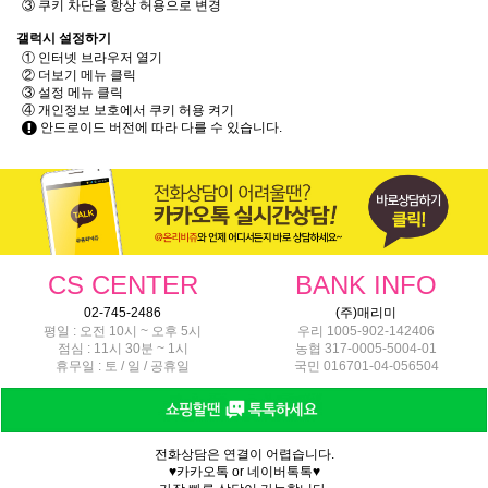
③ 쿠키 차단을 항상 허용으로 변경
갤럭시 설정하기
① 인터넷 브라우저 열기
② 더보기 메뉴 클릭
③ 설정 메뉴 클릭
④ 개인정보 보호에서 쿠키 허용 켜기
안드로이드 버전에 따라 다를 수 있습니다.
CS CENTER
BANK INFO
02-745-2486
(주)매리미
평일 : 오전 10시 ~ 오후 5시
우리 1005-902-142406
점심 : 11시 30분 ~ 1시
농협 317-0005-5004-01
휴무일 : 토 / 일 / 공휴일
국민 016701-04-056504
전화상담은 연결이 어렵습니다.
♥카카오톡 or 네이버톡톡♥