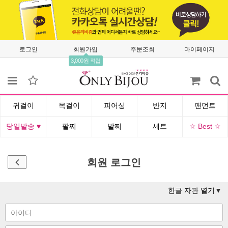
로그인
회원가입
주문조회
마이페이지
3,000원 적립
귀걸이
목걸이
피어싱
반지
팬던트
당일발송 ♥
팔찌
발찌
세트
☆ Best ☆
회원 로그인
한글 자판 열기