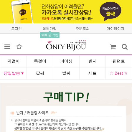
로그인
회원가입
주문조회
마이페이지
3,000원 적립
귀걸이
목걸이
피어싱
반지
팬던트
당일발송 ♥
팔찌
발찌
세트
☆ Best ☆