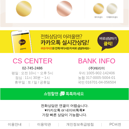
CS CENTER
BANK INFO
02-745-2486
(주)매리미
평일 : 오전 10시 ~ 오후 5시
우리 1005-902-142406
점심 : 11시 30분 ~ 1시
농협 317-0005-5004-01
휴무일 : 토 / 일 / 공휴일
국민 016701-04-056504
전화상담은 연결이 어렵습니다.
♥카카오톡 or 네이버톡톡♥
가장 빠른 상담이 가능합니다.
이용안내
이용약관
개인정보취급방침
PC버전