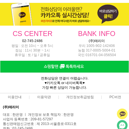
CS CENTER
BANK INFO
02-745-2486
(주)매리미
평일 : 오전 10시 ~ 오후 5시
우리 1005-902-142406
점심 : 11시 30분 ~ 1시
농협 317-0005-5004-01
휴무일 : 토 / 일 / 공휴일
국민 016701-04-056504
전화상담은 연결이 어렵습니다.
♥카카오톡 or 네이버톡톡♥
가장 빠른 상담이 가능합니다.
이용안내
이용약관
개인정보취급방침
PC버전
(주)매리미
대표 : 한은영 ㅣ 개인정보 보호 책임자 : 한은영
사업자 등록번호 : 209-81-57297
통신판매업신고번호 : 제 2013-서울종로-0311호
전화 : 02-745-2486