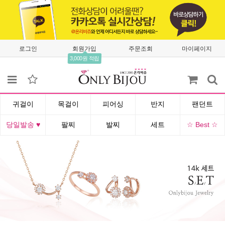
로그인
회원가입
주문조회
마이페이지
3,000원 적립
귀걸이
목걸이
피어싱
반지
팬던트
당일발송 ♥
팔찌
발찌
세트
☆ Best ☆