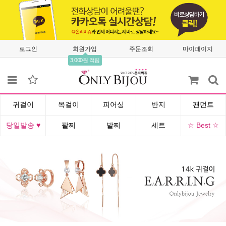
로그인
회원가입
주문조회
마이페이지
3,000원 적립
귀걸이
목걸이
피어싱
반지
팬던트
당일발송 ♥
팔찌
발찌
세트
☆ Best ☆