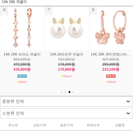
14k 18k 귀걸이
7
8
9
14K 래빗진주 귀걸이
14K 18K 큐티컷팅나비 귀걸이
14K 18K 실비아드롭 귀걸이
322,000원
467,000원
544,000원
176,000원
255,000원
297,000원
170,800원
223,100원
288,100원
최신순
낮은가격
높은가격
판매순위
상품명