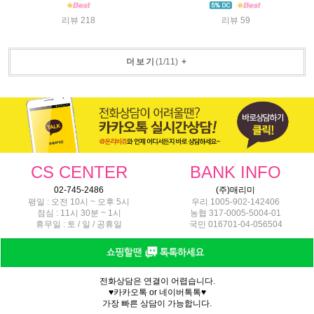
리뷰 218
리뷰 59
더보기
(
1
/
11
)
+
CS CENTER
BANK INFO
02-745-2486
(주)매리미
평일 : 오전 10시 ~ 오후 5시
우리 1005-902-142406
점심 : 11시 30분 ~ 1시
농협 317-0005-5004-01
휴무일 : 토 / 일 / 공휴일
국민 016701-04-056504
전화상담은 연결이 어렵습니다.
♥카카오톡 or 네이버톡톡♥
가장 빠른 상담이 가능합니다.