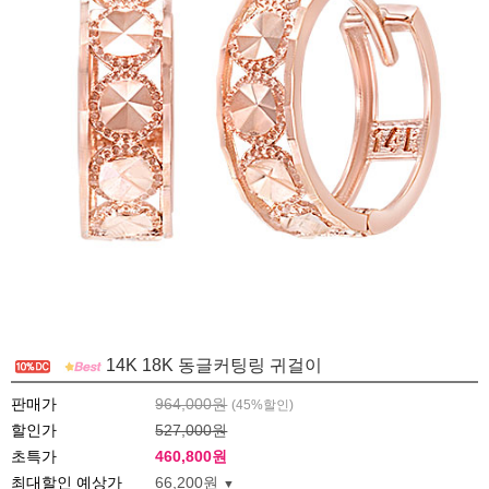
14K 18K 동글커팅링 귀걸이
판매가
964,000원
(
45
%할인)
할인가
527,000원
초특가
460,800
원
최대할인 예상가
66,200원