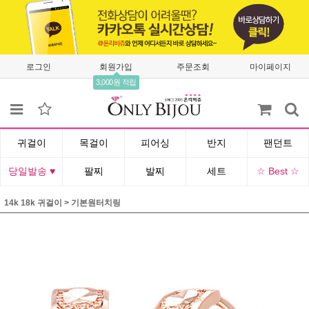
로그인
회원가입
주문조회
마이페이지
3,000원 적립
귀걸이
목걸이
피어싱
반지
팬던트
당일발송 ♥
팔찌
발찌
세트
☆ Best ☆
14k 18k 귀걸이
>
기본원터치링