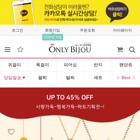
로그인
회원가입
주문조회
마이페이지
3,000원 적립
귀걸이
목걸이
피어싱
반지
팬던트
당일발송 ♥
팔찌
발찌
세트
☆ Best ☆