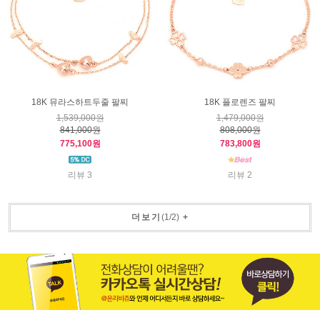
18K 뮤라스하트두줄 팔찌
18K 플로렌즈 팔찌
1,539,000원
1,479,000원
841,000원
808,000원
775,100원
783,800원
리뷰 3
리뷰 2
더보기
(
1
/
2
)
+