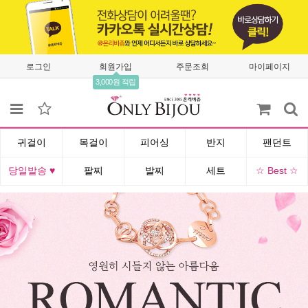
로그인
회원가입
주문조회
마이페이지
3,000원 적립
귀걸이
목걸이
피어싱
반지
팬던트
당일발송 ♥
팔찌
발찌
세트
☆ Best ☆