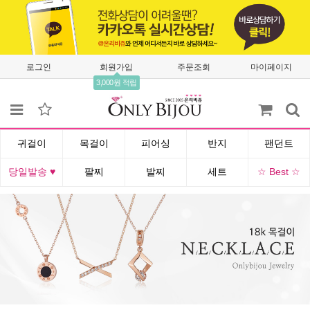
로그인
회원가입
주문조회
마이페이지
3,000원 적립
귀걸이
목걸이
피어싱
반지
팬던트
당일발송 ♥
팔찌
발찌
세트
☆ Best ☆