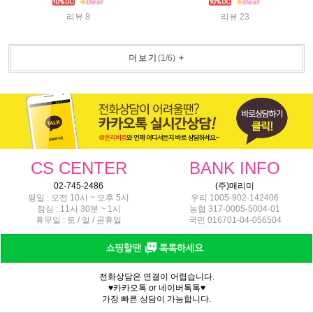
리뷰 8
리뷰 23
더보기
(
1
/
6
)
+
CS CENTER
BANK INFO
02-745-2486
(주)매리미
평일 : 오전 10시 ~ 오후 5시
우리 1005-902-142406
점심 : 11시 30분 ~ 1시
농협 317-0005-5004-01
휴무일 : 토 / 일 / 공휴일
국민 016701-04-056504
전화상담은 연결이 어렵습니다.
♥카카오톡 or 네이버톡톡♥
가장 빠른 상담이 가능합니다.